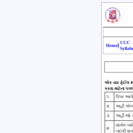
CCC
Home
Syllab
એક વાર ફેઈલ થય
કરવા માટેના પગલ
૧.
ઉપર આપેલ 
૨.
અહી એપ્લ
૩.
અહી જો ક
માંગેલ બ
૪.
બદલી શકા