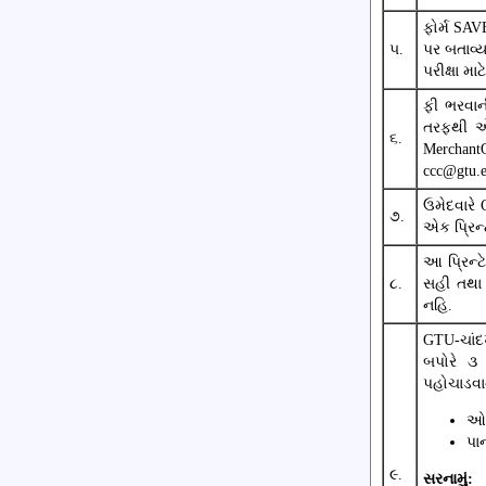
ફોર્મ SAV
૫.
પર બતાવ્યા
પરીક્ષા મા
ફી ભરવાન
તરફથી એક
૬.
Merchant
ccc@gtu.
ઉમેદવારે
૭.
એક પ્રિન્
આ પ્રિન્ટ
૮.
સહી તથા 
નહિ.
GTU-ચાંદખ
બપોરે ૩ 
પહોચાડવાન
ઓર
પા
૯.
સરનામું: