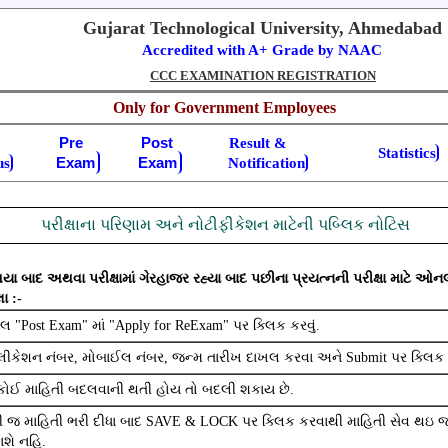
Gujarat Technological University, Ahmedabad
Accredited with A+ Grade by NAAC
CCC EXAMINATION REGISTRATION
Only for Government Employees
Pre
Post
Result &
Statistics
Exam
Exam
us
Notification
પરીક્ષાના પરિણામ અને નોટીફીકેશન માટેની પબ્લિક નોટિસ
ા બાદ અથવા પરીક્ષામાં ગેરહાજર રહ્યા બાદ પછીના પ્રયત્નની પરીક્ષા માટે
ા :-
"Post Exam" માં "Apply for ReExam" પર ક્લિક કરવું.
ીકેશન નંબર, મોબાઈલ નંબર, જન્મ તારીખ દાખલ કરવા અને Submit પર ક્લિક ક
ોઈ માહિતી બદલવાની થતી હોય તો બદલી શકાય છે.
ધી જ માહિતી ભરી દીધા બાદ SAVE & LOCK પર ક્લિક કરવાથી માહિતી સેવ થઇ 
શે નહિ.