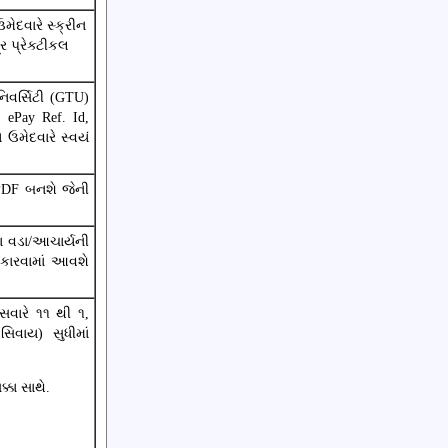
ેદવારે સ્ક્રીન
ર પ્રેક્ટીકલ
િવર્સિટી (GTU)
ePay Ref. Id,
ઉમેદવારે સ્વયં
PDF બનશે જેની
ના વડા/આચાર્યની
ીકારવામાં આવશે
સવારે ૧૧ થી ૧,
િવાય) સુધીમાં
કા સાથે.