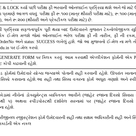
E & LOCK કર્યા પછી પરીક્ષા ફી ભરવાની ઓનલાઈન પ્રક્રિયા થશે અને જે માટે ઉમ
 પ્રમાણે આગળ વધવું. પરીક્ષા ફી રૂ.૧૦૦ (માત્ર થીયરી પરીક્ષા માટે), રૂ.૧૦૦ (માત્
ટે), અને રૂ.૨૦૦ (થીયરી અને પ્રેક્ટીકલ પરીક્ષા માટે) છે.
ી પ્રક્રિયા સફળતાપૂર્વક પૂરી થયા બાદ ઉમેદવારને ગુજરાત ટેકનોલોજીકલ યુન
 ઈ-મેલ મળશે જેમાં ઓનલાઈન ભરેલ પરીક્ષા ફી ની તારીખ, ફી ની રકમ, 
OrderNo અને status: SUCCESS લખેલું હશે. જો આ મુજબનો ઈ-મેલ ના મળે તો 
edu.in પર ઈ-મેલ કરવો.
 GENERATE FORM પર ક્લિક કરવું. આમ કરવાથી એપ્લીકેશન ફોર્મની એક 
ટ કોપી કાઢવાની રહેશે.
ેડ ફોર્મમાં ઉમેદવારે યોગ્ય જગ્યાએ પોતાની સહી કરવાની રહેશે. ઊપરાંત ખાતા
સિક્કો કરાવાના રહેશે.આ સહી તથા સિક્કા વગરના ફોર્મ અધૂરા ગણાશે અને સ્વ
ેડામાં નીચેનાં ડોક્યુમેન્ટ્સ વ્યક્તિગત આવીને (જાહેર રજાના દિવસો સિવાય 
થી ૫) અથવા સ્પીડપોસ્ટથી દર્શાવેલ સરનામાં પર (જાહેર રજાના દિવસો સ
ા રહેશે.
ીજીનલ રજીસ્ટ્રેશન ફોર્મ ઉમેદવારની સહી તથા સક્ષમ અધિકારીની સહી અને સિક્
નકાર્ડની એક નકલ