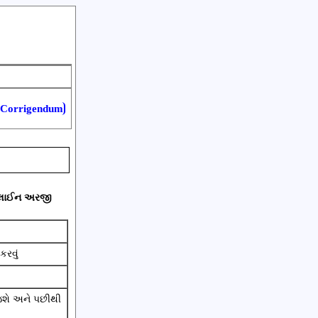
Corrigendum
 ઓનલાઈન અરજી
રવું
જશે અને પછીથી